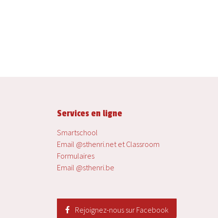
Services en ligne
Smartschool
Email @sthenri.net et Classroom
Formulaires
Email @sthenri.be
Rejoignez-nous sur Facebook