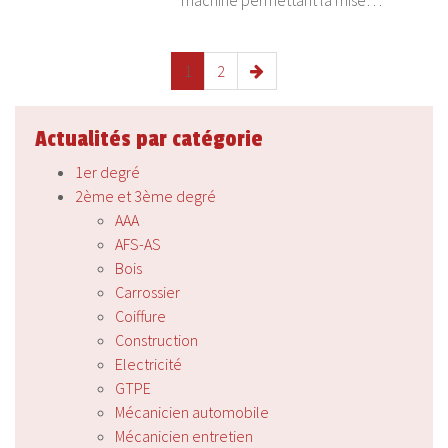
machine permettant la mise…
1
2
Actualités par catégorie
1er degré
2ème et 3ème degré
AAA
AFS-AS
Bois
Carrossier
Coiffure
Construction
Electricité
GTPE
Mécanicien automobile
Mécanicien entretien