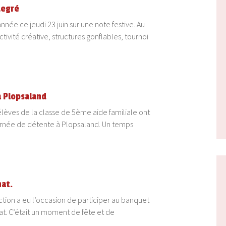
degré
nnée ce jeudi 23 juin sur une note festive. Au
tivité créative, structures gonflables, tournoi
à Plopsaland
 élèves de la classe de 5ème aide familiale ont
urnée de détente à Plopsaland. Un temps
nat.
ection a eu l’occasion de participer au banquet
nat. C’était un moment de fête et de