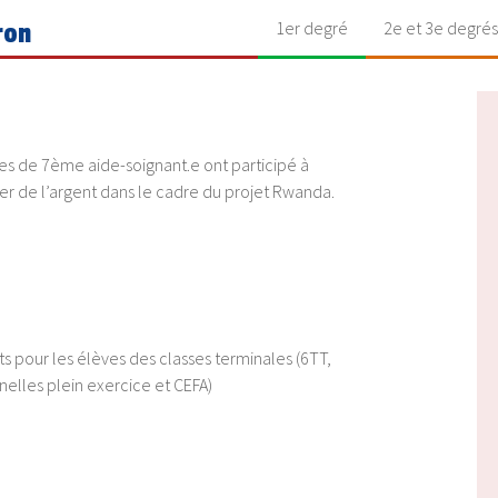
1er degré
2e et 3e degrés
ron
ves de 7ème aide-soignant.e ont participé à
ter de l’argent dans le cadre du projet Rwanda.
s pour les élèves des classes terminales (6TT,
elles plein exercice et CEFA)