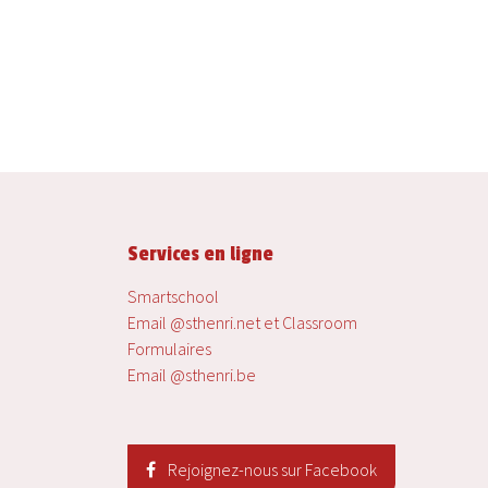
Services en ligne
Smartschool
Email @sthenri.net et Classroom
Formulaires
Email @sthenri.be
Rejoignez-nous sur Facebook