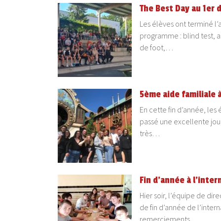
The Best Day au 1er 
Les élèves ont terminé l’a
programme : blind test, ac
de foot,…
5ème aide familiale 
En cette fin d’année, les
passé une excellente jo
très…
Fin d’année à l’inter
Hier soir, l’équipe de dir
de fin d’année de l’inter
remerciements….