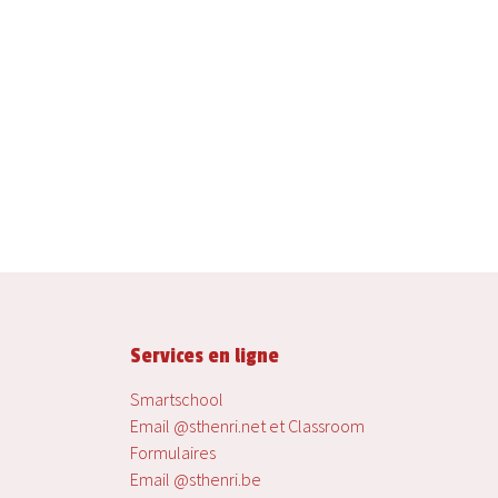
Services en ligne
Smartschool
Email @sthenri.net et Classroom
Formulaires
Email @sthenri.be