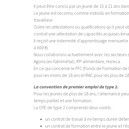
Il peut être conclu par un jeune de 15 à 21 ans dan
Le jeune est reconnu comme individu en formation, 
travailleur.
Outre les attestations ou qualifications qu’il peut ob
contrat une attestation de capacités acquises ém
Il reçoit une indemnité d’apprentissage mensuelle 
à 600 €).
Nous collaborons actuellement avec les secteurs s
Agoria (ex-fabrimétal), IFP alimentaire, Horeca.
En ce qui concerne le FFC (Fonds de Formation de 
pour les moins de 18 ans et RAC pour les plus de 18
La convention de premier emploi de type 2.
Pour les jeunes de plus de 18 ans, l’alternance peu
temps partiel et une formation.
La CPE de type 2 comprends deux volets :
un contrat de travail à mi-temps durée dét
un contrat de formation entre le jeune et l’é