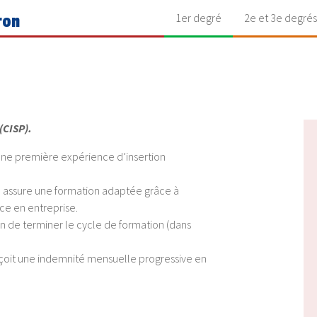
1er degré
2e et 3e degrés
ron
(CISP).
 une première expérience d’insertion
le assure une formation adaptée grâce à
nce en entreprise.
n de terminer le cycle de formation (dans
eçoit une indemnité mensuelle progressive en