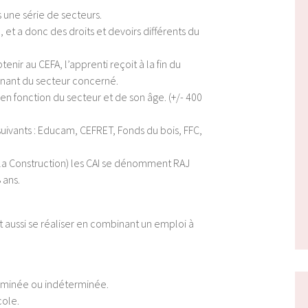
s une série de secteurs.
et a donc des droits et devoirs différents du
tenir au CEFA, l’apprenti reçoit à la fin du
anant du secteur concerné.
en fonction du secteur et de son âge. (+/- 400
uivants : Educam, CEFRET, Fonds du bois, FFC,
la Construction) les CAI se dénomment RAJ
 ans.
t aussi se réaliser en combinant un emploi à
erminée ou indéterminée.
cole.