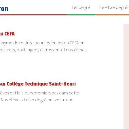
1er degré
2e et 3e degrés
ron
au CEFA
ynonyme de rentrée pour les jeunes du CEFA en
 coiffeurs, boulangers, carrossiers et nos 7èmes
au Collège Technique Saint-Henri
lèves ont fait leurs premiers pas dans cette
! Nos élèves du 1er degré ont vécu leur