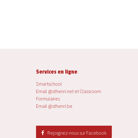
Services en ligne
Smartschool
Email @sthenri.net et Classroom
Formulaires
Email @sthenri.be
Rejoignez-nous sur Facebook