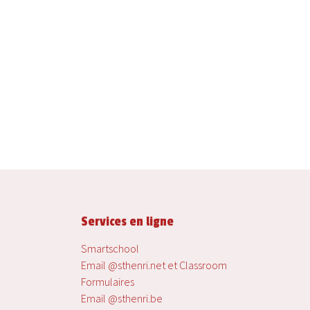
Services en ligne
Smartschool
Email @sthenri.net et Classroom
Formulaires
Email @sthenri.be