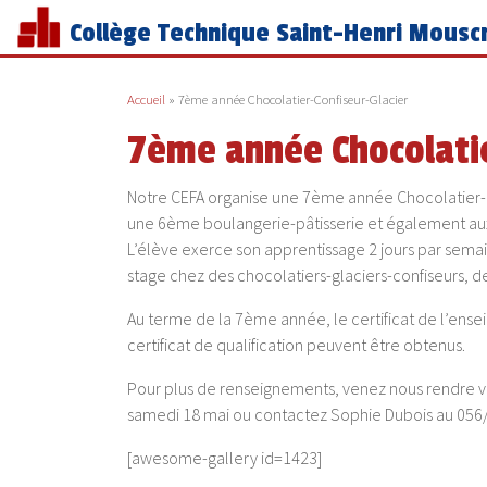
Collège Technique Saint-Henri Mousc
Accueil
»
7ème année Chocolatier-Confiseur-Glacier
7ème année Chocolatie
Notre CEFA organise une 7ème année Chocolatier-Co
une 6ème boulangerie-pâtisserie et également aux
L’élève exerce son apprentissage 2 jours par semai
stage chez des chocolatiers-glaciers-confiseurs, d
Au terme de la 7ème année, le certificat de l’ens
certificat de qualification peuvent être obtenus.
Pour plus de renseignements, venez nous rendre vi
samedi 18 mai ou contactez Sophie Dubois au 056
[awesome-gallery id=1423]