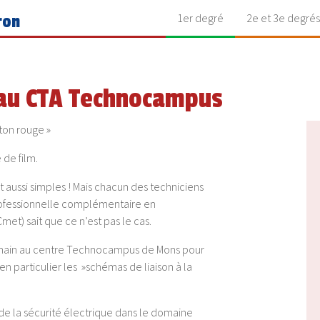
1er degré
2e et 3e degrés
ron
au CTA Technocampus
uton rouge »
 de film.
 aussi simples ! Mais chacun des techniciens
ofessionnelle complémentaire en
t) sait que ce n’est pas le cas.
 demain au centre Technocampus de Mons pour
en particulier les »schémas de liaison à la
t de la sécurité électrique dans le domaine