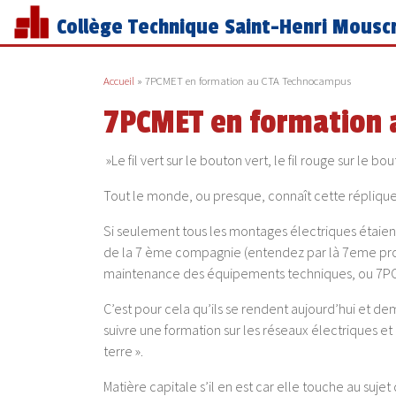
Collège Technique Saint-Henri Mousc
Accueil
»
7PCMET en formation au CTA Technocampus
7PCMET en formation 
»Le fil vert sur le bouton vert, le fil rouge sur le bo
Tout le monde, ou presque, connaît cette réplique
Si seulement tous les montages électriques étaient
de la 7 ème compagnie (entendez par là 7eme pr
maintenance des équipements techniques, ou 7PCme
C’est pour cela qu’ils se rendent aujourd’hui et
suivre une formation sur les réseaux électriques et 
terre ».
Matière capitale s’il en est car elle touche au suje