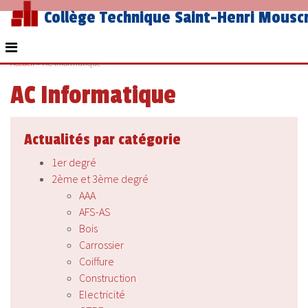
Collège Technique Saint-Henri Mousc
Accueil
»
AC Informatique
AC Informatique
Actualités par catégorie
1er degré
2ème et 3ème degré
AAA
AFS-AS
Bois
Carrossier
Coiffure
Construction
Electricité