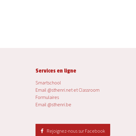
Services en ligne
Smartschool
Email @sthenri.net et Classroom
Formulaires
Email @sthenri.be
Rejoignez-nous sur Facebook