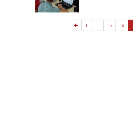
1
…
25
26