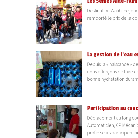
Les 5èmes Aide-Famili
Destination Walibi ce jeu
remporté le prix de la co
La gestion de l’eau 
Depuis la « naissance » d
nous efforçons de faire 
bonne hydratation duran
Participation au con
Déplacement au long cour
Automaticien, 6P Mécani
professeurs participent