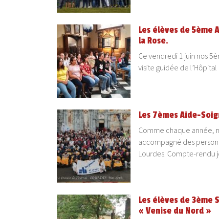
Les élèves de 5ème A
la Rose.
Ce vendredi 1 juin nos 5
visite guidée de l’Hôpit
Les 7èmes Aide-Soig
Comme chaque année, no
accompagné des personn
Lourdes. Compte-rendu j
Les élèves de 3ème S
« Venise du Nord »