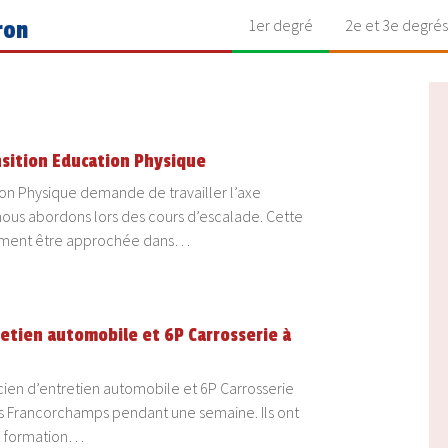
1er degré
2e et 3e degrés
ron
sition Education Physique
n Physique demande de travailler l’axe
 nous abordons lors des cours d’escalade. Cette
ment être approchée dans…
etien automobile et 6P Carrosserie à
ien d’entretien automobile et 6P Carrosserie
s Francorchamps pendant une semaine. Ils ont
e formation…