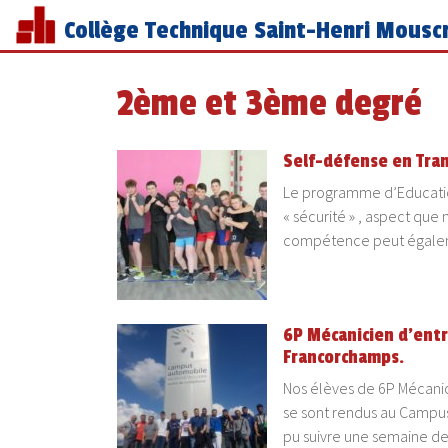
Collège Technique Saint-Henri Mousc
2ème et 3ème degré
Self-défense en Tran
Le programme d’Educatio
« sécurité » , aspect que
compétence peut égale
6P Mécanicien d’entr
Francorchamps.
Nos élèves de 6P Mécanic
se sont rendus au Campu
pu suivre une semaine d