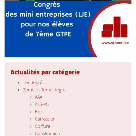
Actualités par catégorie
1er degré
2ème et 3ème degré
AAA
AFS-AS
Bois
Carrossier
Coiffure
Construction