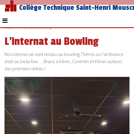
Collège Technique Saint-Henri Mousc
Accueil
»
L’internat au Bowling
L’internat au Bowling
Nos internes se sont rendus au bowling Thémis où l’ambiance
était au beau fixe… Bravo à Kévin, Corentin et Killian auteurs
des premiers strikes !