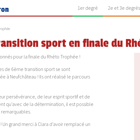
1er degré
2e et 3e degrés
ron
Trophée
ansition sport en finale du R
ionnés pour la finale du Rhéto Trophée !
s de 6ème transition sport se sont
ée à Neufchâteau ! Ils ont réalisé le parcours
 persévérance, de leur esprit sportif et de
rent qu’avec
de la détermination, il est possible
ts remarquables.
e ! Un grand merci à Clara d’avoir remplacé un