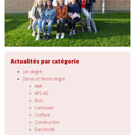
Actualités par catégorie
1er degré
2ème et 3ème degré
AAA
AFS-AS
Bois
Carrossier
Coiffure
Construction
Electricité