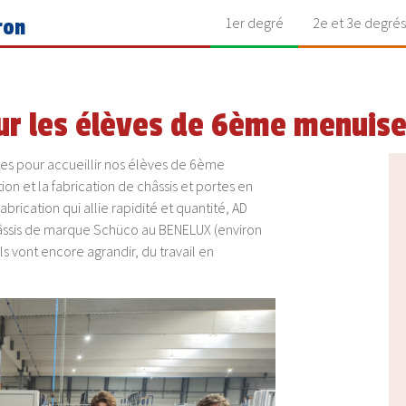
1er degré
2e et 3e degrés
ron
our les élèves de 6ème menuise
es pour accueillir nos élèves de 6ème
on et la fabrication de châssis et portes en
brication qui allie rapidité et quantité, AD
hâssis de marque Schüco au BENELUX (environ
ls vont encore agrandir, du travail en