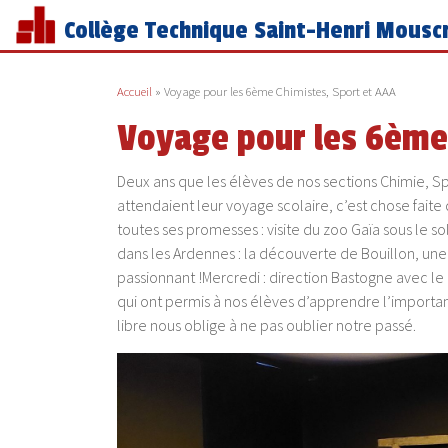
Collège Technique Saint-Henri Mousc
Accueil
»
Voyage pour les 6ème Chimistes, Sport et AAA
Voyage pour les 6ème 
Deux ans que les élèves de nos sections Chimie, Spor
attendaient leur voyage scolaire, c’est chose faite 
toutes ses promesses : visite du zoo Gaïa sous le s
dans les Ardennes : la découverte de Bouillon, une
passionnant !Mercredi : direction Bastogne avec 
qui ont permis à nos élèves d’apprendre l’importa
libre nous oblige à ne pas oublier notre passé.