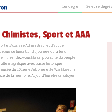
1er degré
2e et 3e degrés
ron
Chimistes, Sport et AAA
t et Auxiliaire Administratif et d’accueil
depuis ce lundi !Lundi : journée qui a tenu
oleil … rendez-vous Mardi : poursuite du périple
 ville magnifique avec passé historique
le musée du 101ème Airborne et le War Museum
nce de la mémoire. Aujourd’hui être un citoyen